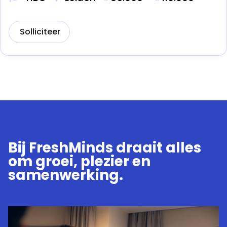
Solliciteer
Bij FreshMinds draait alles
om groei, plezier en
samenwerking.