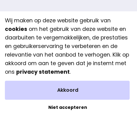
Wij maken op deze website gebruik van
© 2026 FreshMinds. Alle rechten
cookies
om het gebruik van deze website en
voorbehouden.
daarbuiten te vergemakkelijken, de prestaties
en gebruikerservaring te verbeteren en de
relevantie van het aanbod te verhogen. Klik op
Wat we doen
akkoord om aan te geven dat je instemt met
ons
privacy statement
.
Werken bij
Akkoord
Dellaertweg 9-E
Niet accepteren
2316 WZ Leiden
hello@freshminds.nl
+31 (0)85-303 1092
LinkedIn