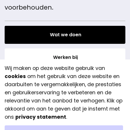
voorbehouden.
Wat we doen
Werken bij
Wij maken op deze website gebruik van
Dellaertweg 9-E
cookies
om het gebruik van deze website en
2316 WZ Leiden
daarbuiten te vergemakkelijken, de prestaties
hello@freshminds.nl
en gebruikerservaring te verbeteren en de
+31 (0)85-303 1092
relevantie van het aanbod te verhogen. Klik op
LinkedIn
akkoord om aan te geven dat je instemt met
KVK: 80095119
ons
privacy statement
.
BTW: NL861553251B01