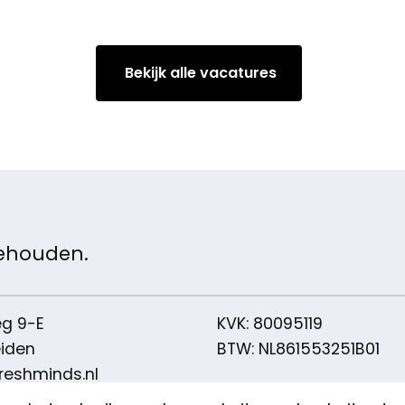
Bekijk alle vacatures
behouden.
eg 9-E
KVK: 80095119
eiden
BTW: NL861553251B01
reshminds.nl
85-303 1092