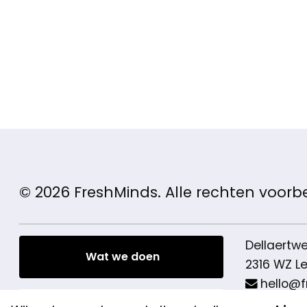
© 2026 FreshMinds. Alle rechten voor
Dellaertw
Wat we doen
2316 WZ L
hello@f
+31 (0)