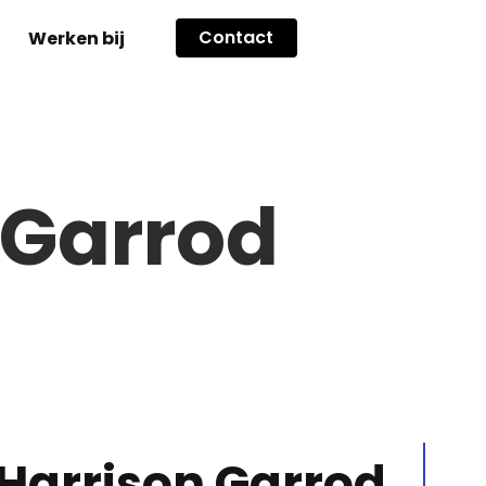
Contact
Werken bij
 Garrod
Harrison Garrod